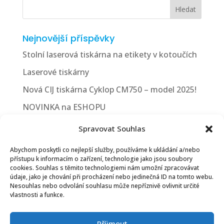
Hledat
Nejnovější příspěvky
Stolní laserová tiskárna na etikety v kotoučích
Laserové tiskárny
Nová CIJ tiskárna Cyklop CM750 – model 2025!
NOVINKA na ESHOPU
ESPON CW-C8000
Spravovat Souhlas
Fotovoltaická elektrárna
Abychom poskytli co nejlepší služby, používáme k ukládání a/nebo
Aplikátor etiket AP380e
přístupu k informacím o zařízení, technologie jako jsou soubory
cookies. Souhlas s těmito technologiemi nám umožní zpracovávat
Nový ESHOP Print etiket
údaje, jako je chování při procházení nebo jedinečná ID na tomto webu.
Nesouhlas nebo odvolání souhlasu může nepříznivě ovlivnit určité
Elektromobilita
vlastnosti a funkce.
Nová tiskárna SATO CT4-LX-HC
Příjmout