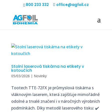
800 233 332
office@agfoil.cz
Stolní laserová tiskárna na etikety v
kotoučích
05/03/2026
|
Novinky
Tootech TTE-72FX je průmyslová tiskárna s
vláknovým laserem, která zajišťuje mimořádně
odolné a trvalé značení i v náročných výrobních
podmínkách. Díky metodě laserového tisku: ✔️